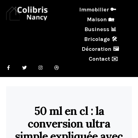
Immobilier 🔑
Maison 🏡
Business 📊
Bricolage 🛠️
Décoration 🖼️
Contact ✉️
50 ml en cl : la
conversion ultra
simple expliquée avec