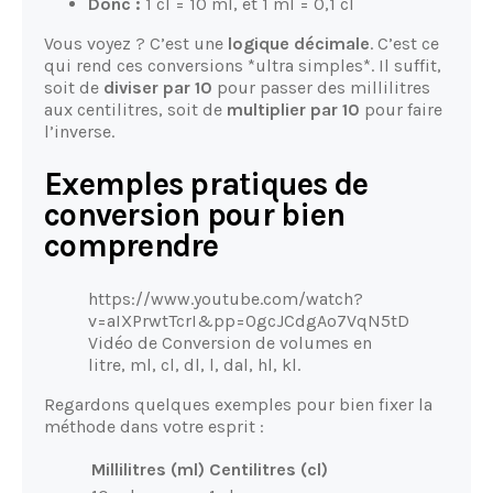
Donc :
1 cl = 10 ml, et 1 ml = 0,1 cl
Vous voyez ? C’est une
logique décimale
. C’est ce
qui rend ces conversions *ultra simples*. Il suffit,
soit de
diviser par 10
pour passer des millilitres
aux centilitres, soit de
multiplier par 10
pour faire
l’inverse.
Exemples pratiques de
conversion pour bien
comprendre
https://www.youtube.com/watch?
v=aIXPrwtTcrI&pp=0gcJCdgAo7VqN5tD
Vidéo de Conversion de volumes en
litre, ml, cl, dl, l, dal, hl, kl.
Regardons quelques exemples pour bien fixer la
méthode dans votre esprit :
Millilitres (ml)
Centilitres (cl)