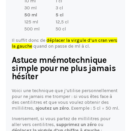
10 ml
1 cl
30 ml
3 cl
50 ml
5 cl
125 ml
12,5 cl
500 ml
50 cl
Il suffit donc de
déplacer la virgule d’un cran vers
la gauche
quand on passe de ml à cl.
Astuce mnémotechnique
simple pour ne plus jamais
hésiter
Voici une technique que j’utilise personnellement
pour ne jamais me tromper : si vous êtes face à
des centilitres et que vous voulez obtenir des
millilitres,
ajoutez un zéro
. Exemple : 5 cl = 50 ml.
Inversement, si vous partez de millilitres pour
aller vers centilitres,
supprimez un zéro
ou
déplacez la virgule d’un chiffre à gauche
: