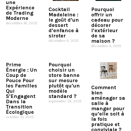
une
Expérience
Cocktail
Pourquoi
de Trading
Madeleine :
offrir un
Moderne
le goût d’un
cadeau pour
décembre 18, 2025
dessert
décorer
d’enfance à
l’extérieur
siroter
de sa
maison ?
décembre 9, 2025
décembre 4, 2025
Prime
Pourquoi
Énergie : Un
choisir un
Coup de
store banne
Pouce Pour
sur mesure
les Familles
plutôt qu’un
Comment
Qui
modèle
bien
S’Engagent
standard ?
aménager sa
Dans la
septembre 28, 2025
salle à
Transition
manger pour
Écologique
qu’elle soit à
octobre 21, 2025
la fois
pratique et
conviviale ?