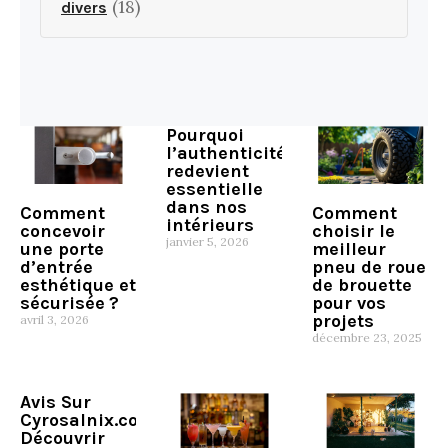
(18)
divers
Pourquoi
l’authenticité
redevient
essentielle
dans nos
Comment
Comment
intérieurs
concevoir
choisir le
janvier 5, 2026
une porte
meilleur
d’entrée
pneu de roue
esthétique et
de brouette
sécurisée ?
pour vos
projets
avril 3, 2026
décembre 23, 2025
Avis Sur
Cyrosalnix.com:
Découvrir