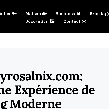
ilier 🔑
Maison 🏡
Business 📊
Bricolage
Décoration 🖼️
Contact ✉️
Cyrosalnix.com:
ne Expérience de
ng Moderne