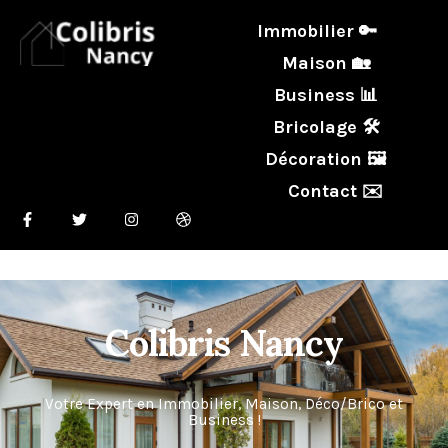
Immobilier 🔑
Maison 🏡
Business 📊
Bricolage 🛠️
Décoration 🖼️
Contact ✉️
Colibris Nancy
Votre Expert en Immobilier, Maison, Déco/Brico et
Business !