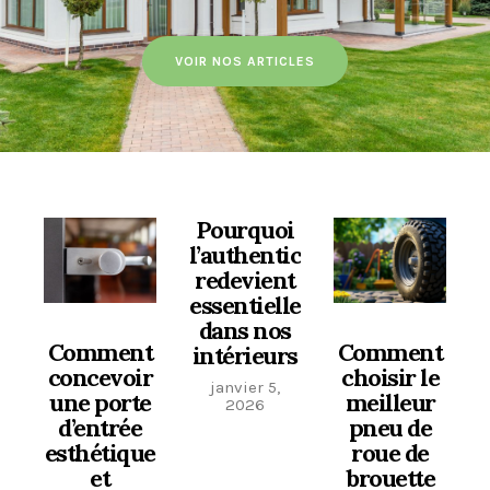
VOIR NOS ARTICLES
Pourquoi
l’authenticité
redevient
essentielle
dans nos
Comment
Comment
intérieurs
concevoir
choisir le
janvier 5,
une porte
meilleur
2026
d’entrée
pneu de
esthétique
roue de
et
brouette